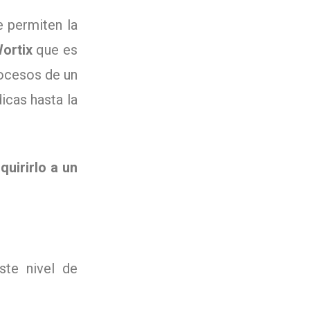
e permiten la
ortix
que es
rocesos de un
icas hasta la
quirirlo a un
ste nivel de