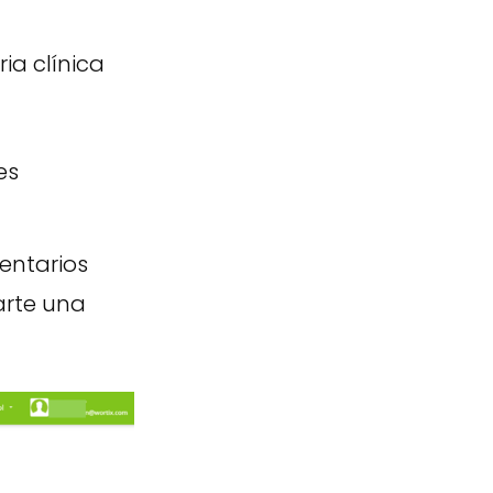
ia clínica
es
entarios
arte una