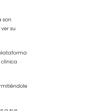
a son
 ver su
 plataforma
 clínica
rmitiéndole
s a sus