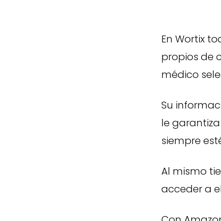
En Wortix to
propios de c
médico sele
Su informac
le garantiza
siempre est
Al mismo ti
acceder a el
Con Amazon 