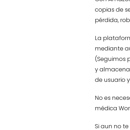
copias de se
pérdida, ro
La platafor
mediante au
(Seguimos p
y almacenam
de usuario y
No es neces
médica Worti
Si aun no te