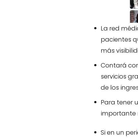
La red médi
pacientes q
más visibili
Contará con
servicios gr
de los ingre
Para tener u
importante 
Si en un per