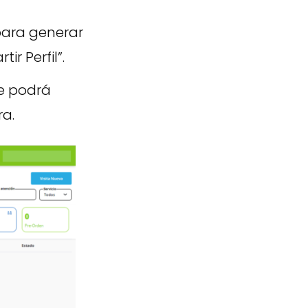
 para generar
r Perfil”.
de podrá
ra.