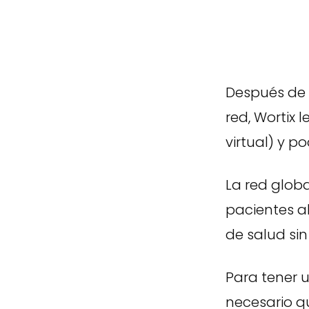
Después de r
red, Wortix 
virtual) y p
La red glob
pacientes a
de salud sin
Para tener u
necesario qu