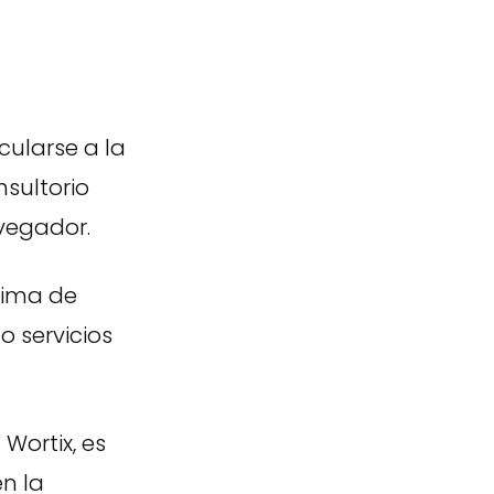
cularse a la
nsultorio
avegador.
tima de
 servicios
Wortix, es
n la