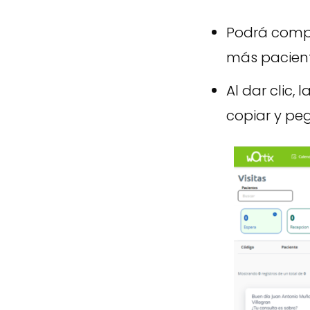
Podrá compar
más paciente
Al dar clic,
copiar y pe