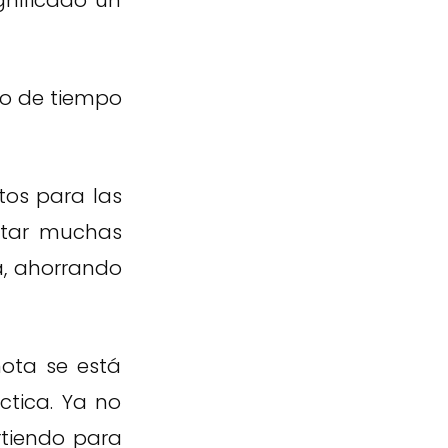
gnificado un
ro de tiempo
tos para las
itar muchas
a, ahorrando
ota se está
tica. Ya no
rtiendo para