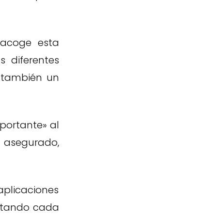
 acoge esta
s diferentes
 también un
mportante» al
el asegurado,
aplicaciones
ostando cada