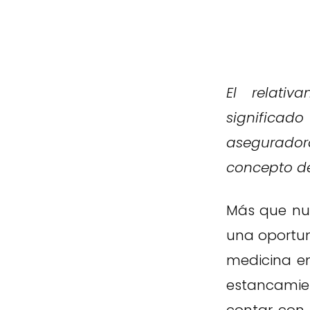
El relati
significad
asegurador
concepto de 
Más que nun
una oportun
medicina en
estancamie