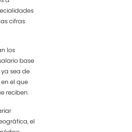
s a
ecialidades
s cifras
n los
 salario base
 ya sea de
 en el que
e reciben.
riar
ográfica, el