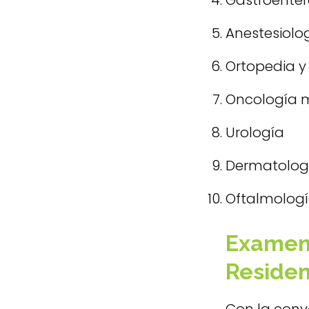
Gastroenter
Anestesiolo
Ortopedia y
Oncología m
Urología
Dermatolog
Oftalmolog
Examen 
Reside