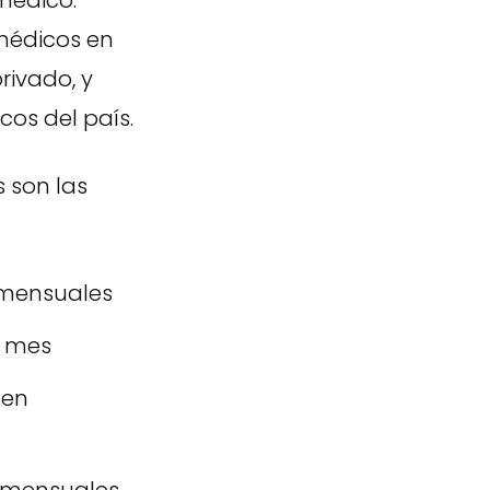
 médico.
médicos en
rivado, y
os del país.
 son las
 mensuales
l mes
 en