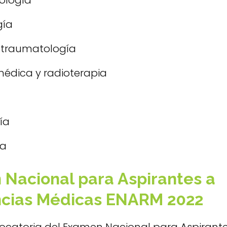
ología
gía
 traumatología
édica y radioterapia
ía
ía
Nacional para Aspirantes a
ncias Médicas ENARM 2022