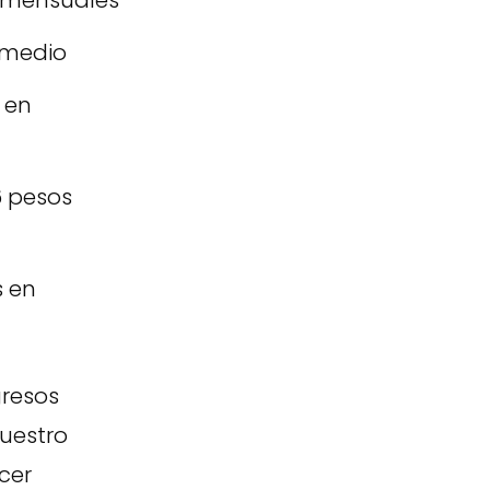
s mensuales
omedio
 en
6 pesos
s en
resos
nuestro
cer