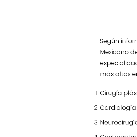
Según infor
Mexicano del
especialida
más altos e
Cirugía plás
Cardiología
Neurocirugí