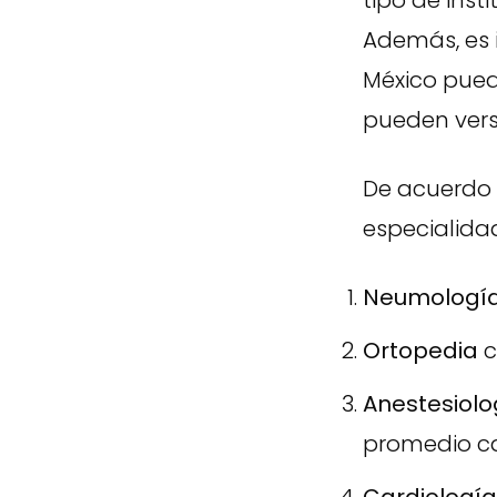
tipo de inst
Además, es 
México puede
pueden vers
De acuerdo 
especialida
Neumologí
Ortopedia
c
Anestesiolo
promedio c