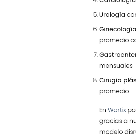
Cardiología
Urología
con
Ginecologí
promedio c
Gastroente
mensuales
Cirugía plás
promedio
En
Wortix
pod
gracias a n
modelo disr