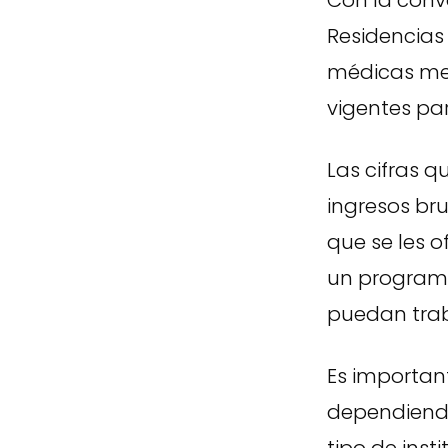
Con la conv
Residencias
médicas mej
vigentes par
Las cifras 
ingresos bru
que se les 
un programa
puedan traba
Es important
dependiendo