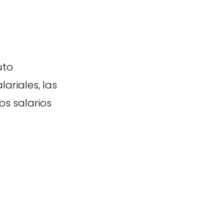
uto
ariales, las
s salarios