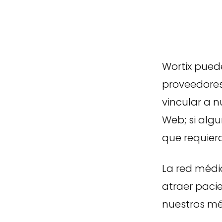
Wortix pued
proveedores
vincular a n
Web; si alg
que requiera
La red médi
atraer pacie
nuestros mé