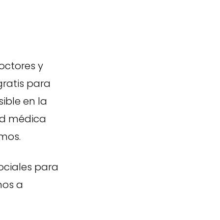
octores y
gratis para
ible en la
red médica
emos.
ciales para
mos a