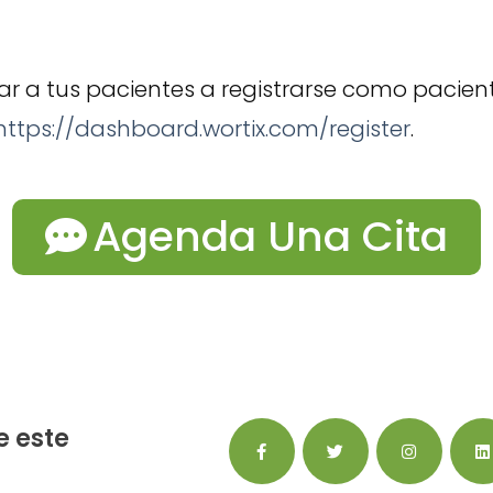
ar a tus pacientes a registrarse como pacient
https://dashboard.wortix.com/register
.
Agenda Una Cita
 este