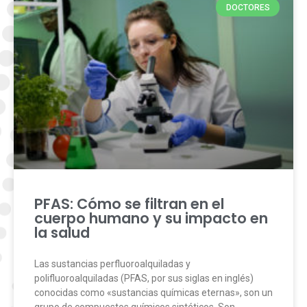
DOCTORES
PFAS: Cómo se filtran en el
cuerpo humano y su impacto en
la salud
Las sustancias perfluoroalquiladas y
polifluoroalquiladas (PFAS, por sus siglas en inglés)
conocidas como «sustancias químicas eternas», son un
grupo de compuestos químicos sintéticos. Son