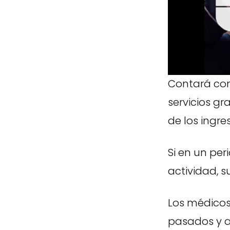
Contará con
servicios gr
de los ingre
Si en un pe
actividad, s
Los médicos
pasados y a