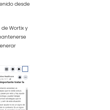
tenido desde
l
de Wortix y
 mantenerse
generar