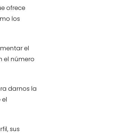
ue ofrece
omo los
ementar el
n el número
ra darnos la
 el
il, sus