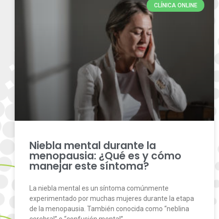
CLÍNICA ONLINE
Niebla mental durante la
menopausia: ¿Qué es y cómo
manejar este síntoma?
La niebla mental es un síntoma comúnmente
experimentado por muchas mujeres durante la etapa
de la menopausia. También conocida como “neblina
cerebral” o “confusión mental”,