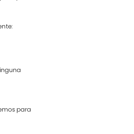
ente:
ninguna
nemos para