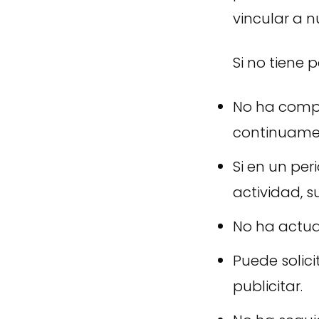
vincular a n
Si no tiene 
No ha compar
continuame
Si en un pe
actividad, s
No ha actual
Puede solic
publicitar.