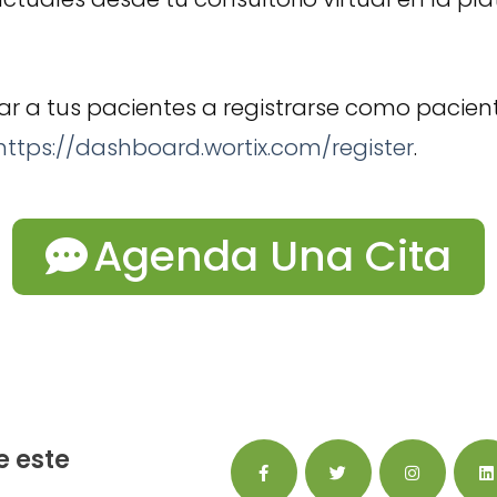
ar a tus pacientes a registrarse como pacient
https://dashboard.wortix.com/register
.
Agenda Una Cita
 este