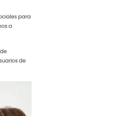
ciales para
mos a
 de
suarios de