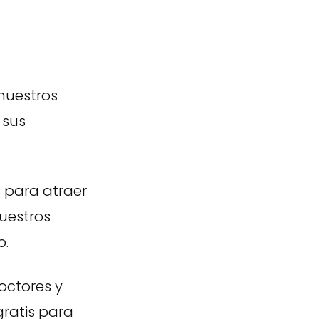
 nuestros
 sus
 para atraer
uestros
b.
octores y
gratis para