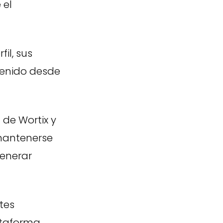
 el
il, sus
tenido desde
l
de Wortix y
 mantenerse
generar
tes
ataforma