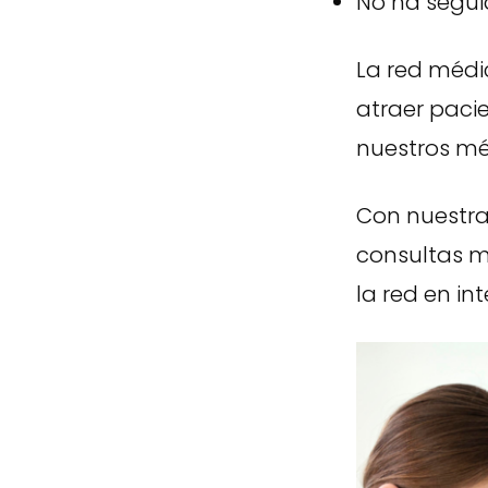
No ha seguid
La red médi
atraer pacie
nuestros mé
Con nuestr
consultas m
la red en int