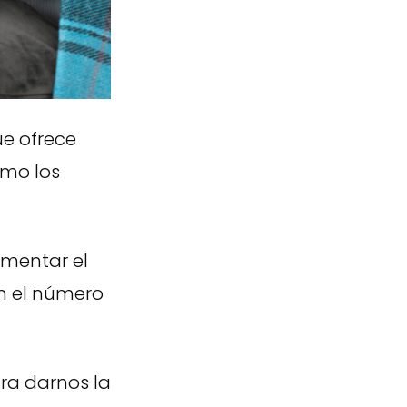
ue ofrece
omo los
ementar el
n el número
ra darnos la