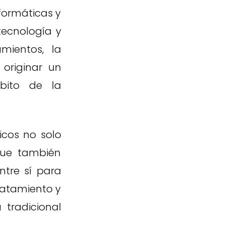
formáticas y
tecnología y
mientos, la
 originar un
mbito de la
icos no solo
 que también
tre sí para
tratamiento y
 tradicional