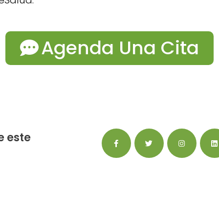
eSalud.
Agenda Una Cita
 este